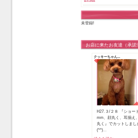
未登録!
お店に来たお友達（承諾
クッキーちゃん...
H27.３/２８ 『ショー
mm、顔丸く、耳揃え
丸く』でカットしまし
(^^)...