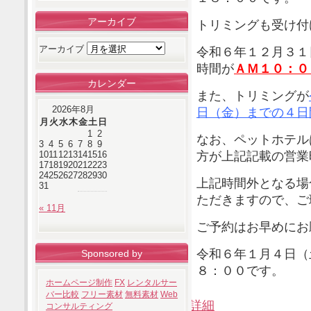
アーカイブ
トリミングも受け付
アーカイブ
令和６年１２月３１
時間が
ＡＭ１０：０
カレンダー
また、トリミングが
2026年8月
日（金）までの４日
月
火
水
木
金
土
日
1
2
なお、ペットホテル
3
4
5
6
7
8
9
方が上記記載の営業
10
11
12
13
14
15
16
17
18
19
20
21
22
23
24
25
26
27
28
29
30
上記時間外となる場
31
ただきますので、ご
« 11月
ご予約はお早めにお
令和６年１月４日（
Sponsored by
８：００です。
ホームページ制作
FX
レンタルサー
バー比較
フリー素材
無料素材
Web
詳細
コンサルティング