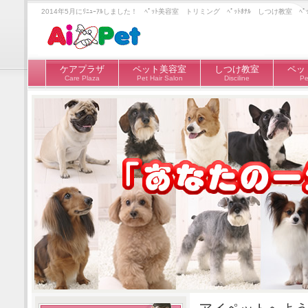
2014年5月にﾘﾆｭｰｱﾙしました！ ﾍﾟｯﾄ美容室 トリミング ﾍﾟｯﾄﾎﾃﾙ しつけ教
ケアプラザ
ペット美容室
しつけ教室
ペッ
Care Plaza
Pet Hair Salon
Disciline
Pe