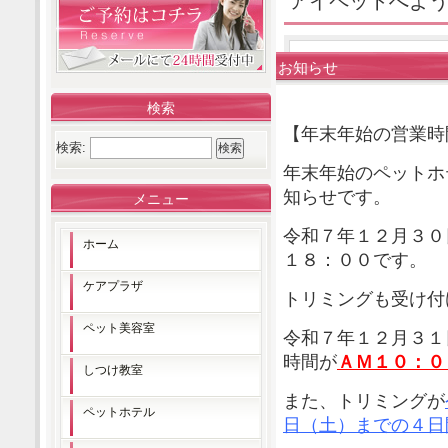
アイペットへよ
お知らせ
検索
【年末年始の営業時
検索:
年末年始のペットホ
知らせです。
メニュー
令和７年１２月３０
ホーム
１８：００です。
ケアプラザ
トリミングも受け付
ペット美容室
令和７年１２月３１
時間が
ＡＭ１０：０
しつけ教室
また、トリミングが
ペットホテル
日（土）までの４日